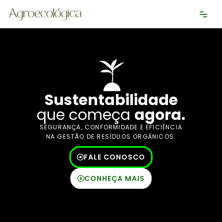
Pular
para
o
conteúdo
Sustentabilidade
que começa
agora.
SEGURANÇA, CONFORMIDADE E EFICIÊNCIA
NA GESTÃO DE RESÍDUOS ORGÂNICOS.
FALE CONOSCO
CONHEÇA MAIS